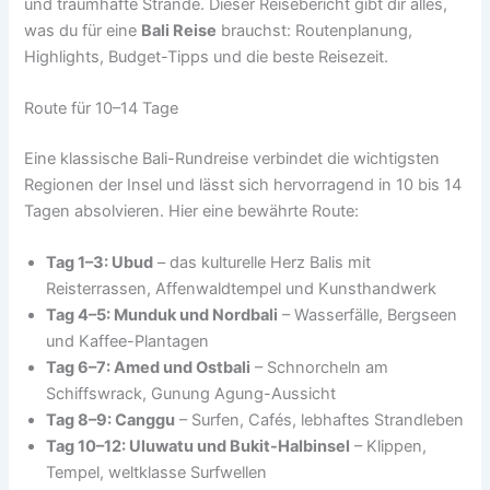
und traumhafte Strände. Dieser Reisebericht gibt dir alles,
was du für eine
Bali Reise
brauchst: Routenplanung,
Highlights, Budget-Tipps und die beste Reisezeit.
Route für 10–14 Tage
Eine klassische Bali-Rundreise verbindet die wichtigsten
Regionen der Insel und lässt sich hervorragend in 10 bis 14
Tagen absolvieren. Hier eine bewährte Route:
Tag 1–3: Ubud
– das kulturelle Herz Balis mit
Reisterrassen, Affenwaldtempel und Kunsthandwerk
Tag 4–5: Munduk und Nordbali
– Wasserfälle, Bergseen
und Kaffee-Plantagen
Tag 6–7: Amed und Ostbali
– Schnorcheln am
Schiffswrack, Gunung Agung-Aussicht
Tag 8–9: Canggu
– Surfen, Cafés, lebhaftes Strandleben
Tag 10–12: Uluwatu und Bukit-Halbinsel
– Klippen,
Tempel, weltklasse Surfwellen