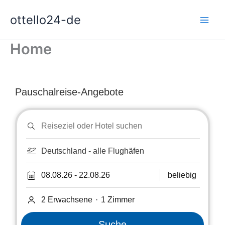
Zum
ottello24-de
Inhalt
springen
Home