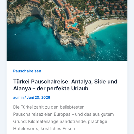
Pauschalreisen
Türkei Pauschalreise: Antalya, Side und
Alanya – der perfekte Urlaub
admin
/
Juni 20, 2026
Die Türkei zählt zu den beliebtesten
Pauschalreisezielen Europas – und das aus gutem
Grund: Kilometerlange Sandstrände, prächtige
Hotelresorts, köstliches Essen