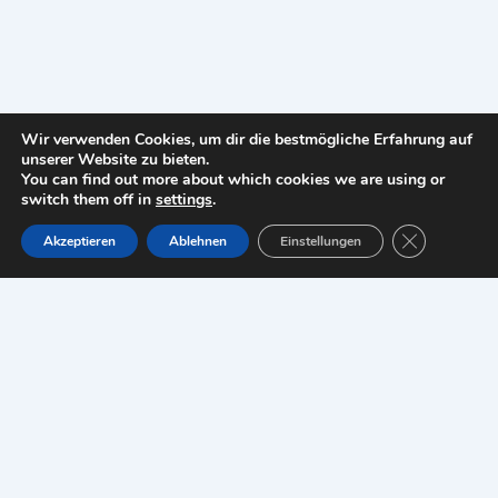
Wir verwenden Cookies, um dir die bestmögliche Erfahrung auf
unserer Website zu bieten.
You can find out more about which cookies we are using or
switch them off in
settings
.
Copyright © 2026 ottello24-de |
Impressum
GDPR Cookie
Akzeptieren
Ablehnen
Einstellungen