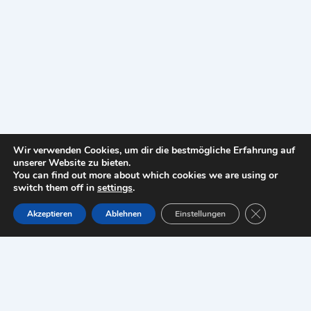
Wir verwenden Cookies, um dir die bestmögliche Erfahrung auf
unserer Website zu bieten.
You can find out more about which cookies we are using or
switch them off in
settings
.
Copyright © 2026 ottello24-de |
Impressum
GDPR Cookie
Akzeptieren
Ablehnen
Einstellungen