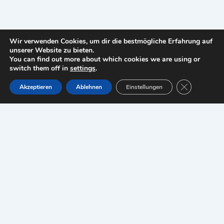
Wir verwenden Cookies, um dir die bestmögliche Erfahrung auf
unserer Website zu bieten.
You can find out more about which cookies we are using or
switch them off in
settings
.
Copyright © 2026 ottello24-de |
Impressum
GDPR Cookie
Akzeptieren
Ablehnen
Einstellungen