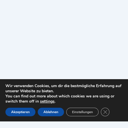
Wir verwenden Cookies, um dir die bestmögliche Erfahrung auf
unserer Website zu bieten.
You can find out more about which cookies we are using or
switch them off in
settings
.
Copyright © 2026 ottello24-de |
Impressum
GDPR Cookie
Akzeptieren
Ablehnen
Einstellungen