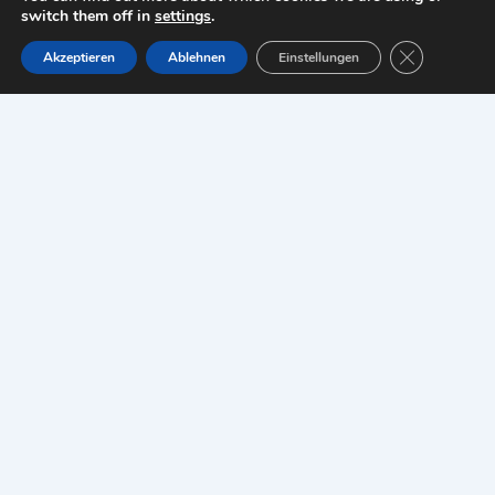
switch them off in
settings
.
Copyright © 2026 ottello24-de |
Impressum
GDPR Cookie
Akzeptieren
Ablehnen
Einstellungen