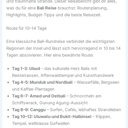
und traumhafte Strände. Dieser Reisebericht gibt dir alles,
was du für eine
Bali Reise
brauchst: Routenplanung,
Highlights, Budget-Tipps und die beste Reisezeit.
Route für 10–14 Tage
Eine klassische Bali-Rundreise verbindet die wichtigsten
Regionen der Insel und lässt sich hervorragend in 10 bis 14
Tagen absolvieren. Hier eine bewährte Route:
Tag 1–3: Ubud
– das kulturelle Herz Balis mit
Reisterrassen, Affenwaldtempel und Kunsthandwerk
Tag 4–5: Munduk und Nordbali
– Wasserfälle, Bergseen
und Kaffee-Plantagen
Tag 6–7: Amed und Ostbali
– Schnorcheln am
Schiffswrack, Gunung Agung-Aussicht
Tag 8–9: Canggu
– Surfen, Cafés, lebhaftes Strandleben
Tag 10–12: Uluwatu und Bukit-Halbinsel
– Klippen,
Tempel, weltklasse Surfwellen