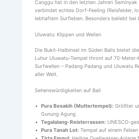
Canggu hat in den letzten Jahren Seminyak 
verbindet echtes Dorf-Feeling (Reisfelder, 
lebhaftem Surfleben. Besonders beliebt bei
Uluwatu: Klippen und Wellen
Die Bukit-Halbinsel im Süden Balis bietet d
Luhur Uluwatu-Tempel thront auf 70-Meter-K
Surfwellen – Padang Padang und Uluwatu Reef
aller Welt.
Sehenswürdigkeiten auf Bali
Pura Besakih (Muttertempel):
Größter un
Gunung Agung
Tegalalang-Reisterrassen:
UNESCO-gesch
Pura Tanah Lot:
Tempel auf einem Felsen
Tirta Empul:
Heilige Quellwasser-Anlage fü