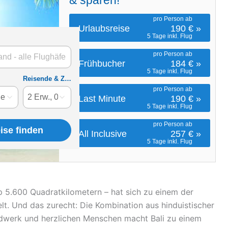
app 5.600 Quadratkilometern – hat sich zu einem der
lt. Und das zurecht: Die Kombination aus hinduistischer
andwerk und herzlichen Menschen macht Bali zu einem