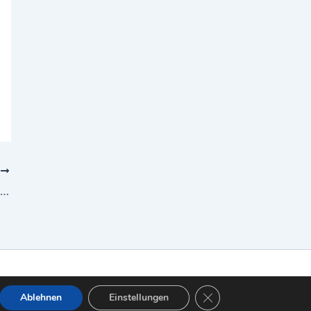
R
Reisebericht: Südafrika – Tipps, Route & beste Reisezeit
GDPR Cookie-Banner sc
Ablehnen
Einstellungen