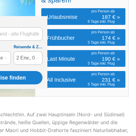
chlechthin. Auf zwei Hauptinseln (Nord- und Südinsel)
strände, heiße Quellen, üppige Regenwälder und die
er Maori und Hobbit-Drehorte fasziniert Naturliebhaber,